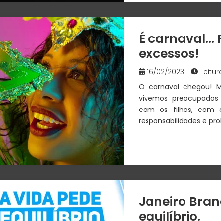
É carnaval… 
excessos!
16/02/2023
Leitur
O carnaval chegou! M
vivemos preocupados c
com os filhos, com o
responsabilidades e pro
Janeiro Bran
equilíbrio.