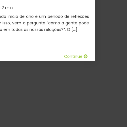
: 2 min
odo início de ano é um período de reflexões
Por isso, vem a pergunta “como a gente pode
io em todas as nossas relações?”. O […]
Continue