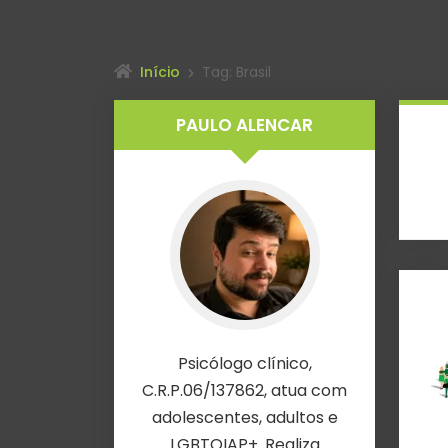
Início
Tag: Brasil
PAULO ALENCAR
Psicólogo clínico,
C.R.P.06/137862, atua com
adolescentes, adultos e
LGBTQIAP+. Realiza