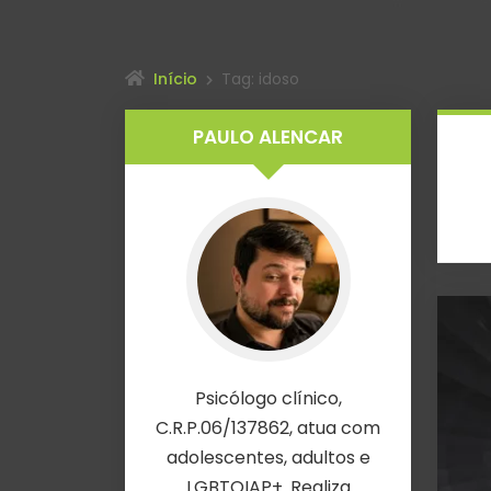
Início
Tag: idoso
PAULO ALENCAR
Psicólogo clínico,
C.R.P.06/137862, atua com
adolescentes, adultos e
LGBTQIAP+. Realiza