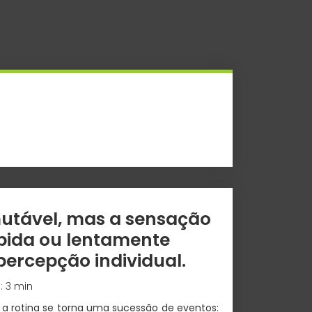
utável, mas a sensação
pida ou lentamente
ercepção individual.
a: 3 min
a, a rotina se torna uma sucessão de eventos: