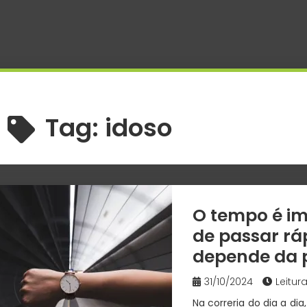
Tag:
idoso
O tempo é im
de passar rá
depende da p
31/10/2024
Leitur
Na correria do dia a di