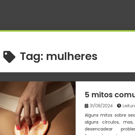
Tag:
mulheres
5 mitos comu
31/08/2024
Leitur
Alguns mitos sobre se
alguns círculos, mas
desencadear probl