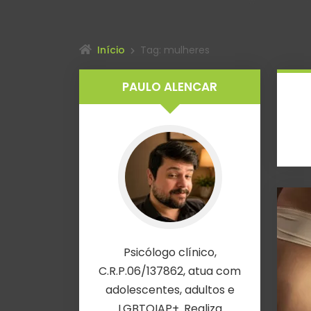
Início
Tag: mulheres
PAULO ALENCAR
Psicólogo clínico,
C.R.P.06/137862, atua com
adolescentes, adultos e
LGBTQIAP+. Realiza