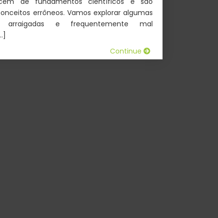
cem de fundamentos científicos e são
nceitos errôneos. Vamos explorar algumas
 arraigadas e frequentemente mal
…]
Continue