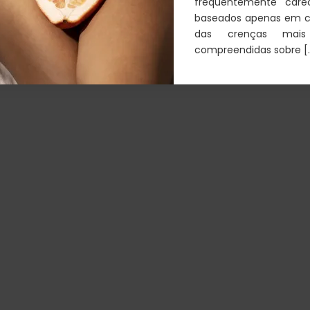
frequentemente care
baseados apenas em co
das crenças mais
compreendidas sobre [