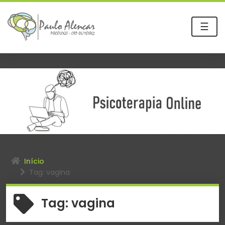
☰
Início
Tag: vagina
Tag:
vagina