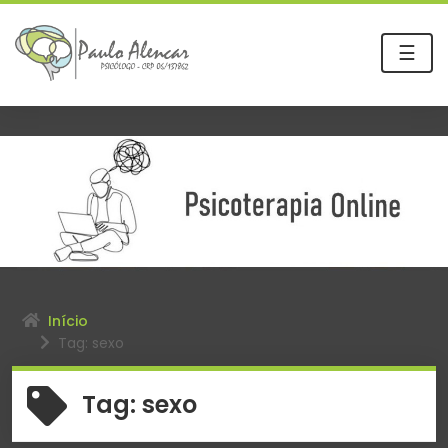
☰
Início
Tag: sexo
Tag:
sexo