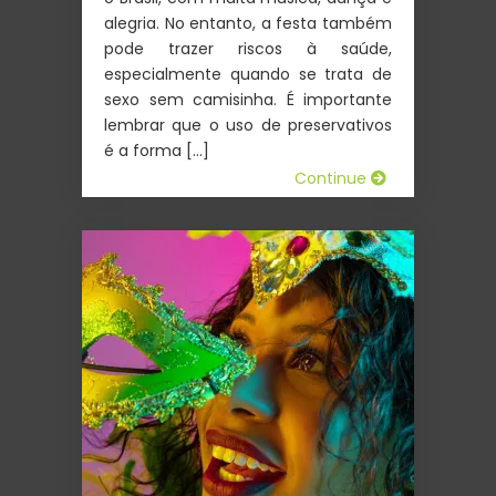
alegria. No entanto, a festa também
pode trazer riscos à saúde,
especialmente quando se trata de
sexo sem camisinha. É importante
lembrar que o uso de preservativos
é a forma […]
Continue