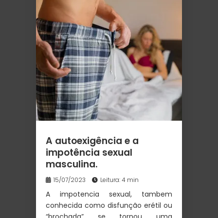
A autoexigência e a
impotência sexual
masculina.
15/07/2023
Leitura: 4 min
A impotencia sexual, tambem
conhecida como disfunção erétil ou
“brochada” se tornou uma