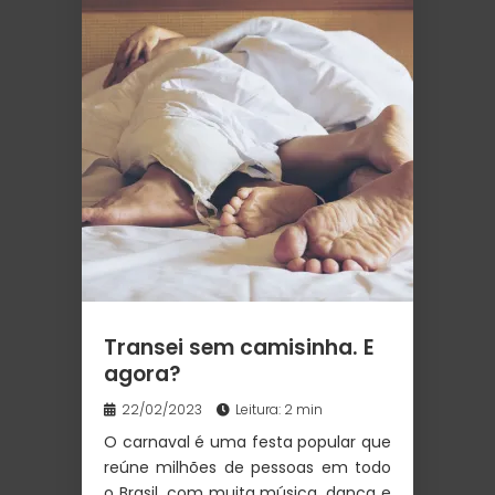
Transei sem camisinha. E
agora?
22/02/2023
Leitura: 2 min
O carnaval é uma festa popular que
reúne milhões de pessoas em todo
o Brasil, com muita música, dança e