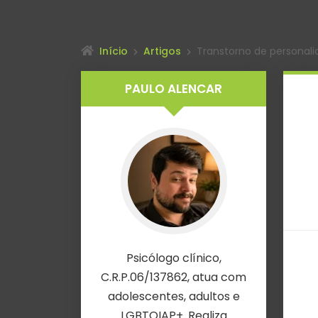
Início
Artigos
Transtorno de personalid
PAULO ALENCAR
Psicólogo clínico,
C.R.P.06/137862, atua com
adolescentes, adultos e
LGBTQIAP+. Realiza