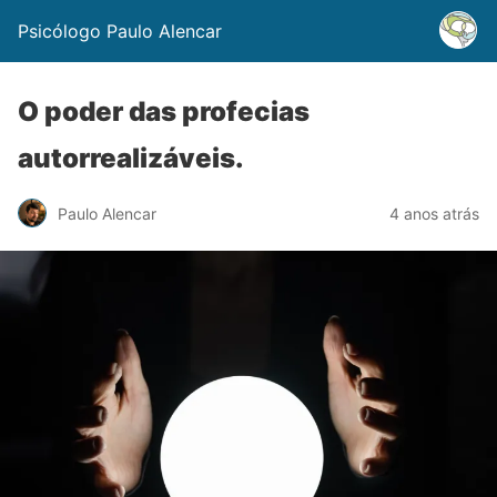
Psicólogo Paulo Alencar
O poder das profecias
autorrealizáveis.
Paulo Alencar
4 anos atrás