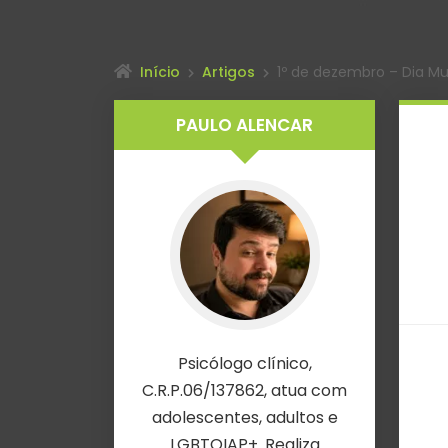
Início
Artigos
1º de dezembro – Dia Mun
PAULO ALENCAR
Psicólogo clínico,
C.R.P.06/137862, atua com
adolescentes, adultos e
LGBTQIAP+. Realiza